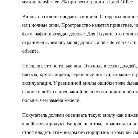
season, transfer fee 2% при регистрации в Land Office.
Виллы на склоне продают эмоцией. С террасы видно мо
или ночные огни. Пространство кажется приватнее, ч
фотографии выглядят дороже. Для Пхукета это понятн
ограничены, земля у моря дорогая, а hillside villa част
объекта.
Но склон, это не только вид. Это вода в сезон дождей
насосы, крутая дорога, сервисный доступ, сложное ст
эксплуатация. У равнинной виллы ошибки тоже бываю
склоне ошибка в дренажной логике или подпорной ст
больше, чем замена мебели.
Покупатель должен оценивать такую виллу как инжене
как lifestyle-продукт. Вопрос не в том, “нравится ли в
стоит владеть этим видом без сюрпризов и кому вы см