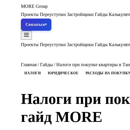
MORE
Group
Проекты
Переуступки
Застройщики
Гайды
Калькуля
Связаться
Проекты
Переуступки
Застройщики
Гайды
Калькуля
Главная
/
Гайды
/
Налоги при покупке квартиры в Та
НАЛОГИ
ЮРИДИЧЕСКОЕ
РАСХОДЫ НА ПОКУПК
Налоги при пок
гайд MORE