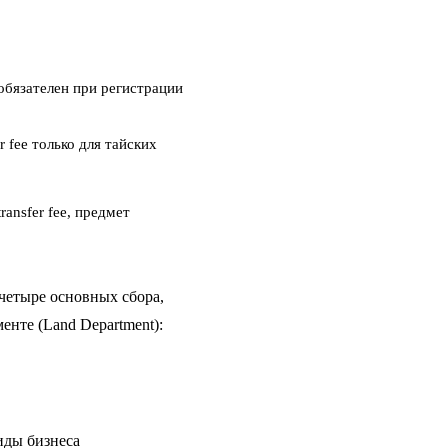
 обязателен при регистрации
r fee только для тайских
transfer fee, предмет
четыре основных сбора,
нте (Land Department):
виды бизнеса