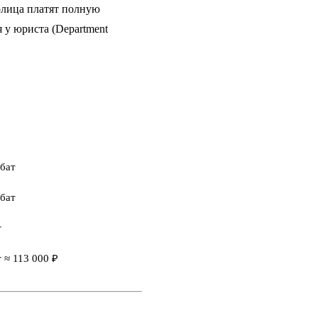
рлица платят полную
 у юриста (Department
 бат
 бат
т
т ≈ 113 000 ₽