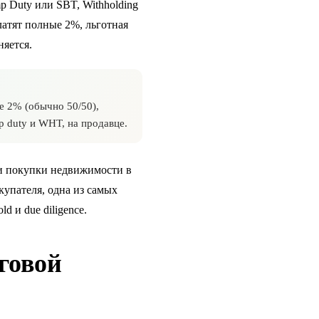
p Duty или SBT, Withholding
атят полные 2%, льготная
няется.
ee 2% (обычно 50/50),
p duty и WHT, на продавце.
ии
покупки недвижимости в
купателя, одна из самых
old
и
due diligence
.
говой