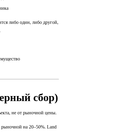
ника
тся либо один, либо другой,
.
 имущество
ферный сбор)
ъекта, не от рыночной цены.
е рыночной на 20–50%. Land