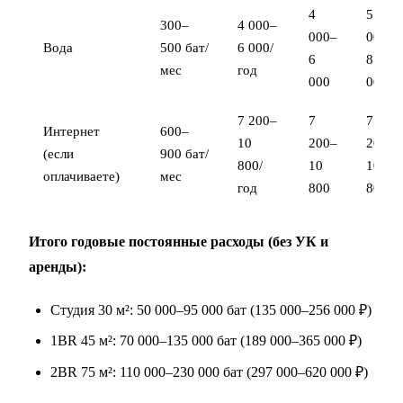
4
5
300–
4 000–
000–
000–
Вода
500 бат/
6 000/
6
8
мес
год
000
000
7 200–
7
7
Интернет
600–
10
200–
200–
(если
900 бат/
800/
10
10
оплачиваете)
мес
год
800
800
Итого годовые постоянные расходы (без УК и
аренды):
Студия 30 м²: 50 000–95 000 бат (135 000–256 000 ₽)
1BR 45 м²: 70 000–135 000 бат (189 000–365 000 ₽)
2BR 75 м²: 110 000–230 000 бат (297 000–620 000 ₽)