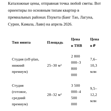
Каталожные цены, отправная точка любой сметы. Вот
ориентиры по основным типам квартир в
премиальных районах Пхукета (Банг Тао, Лагуна,
Сурин, Камала, Лаян) на апрель 2026.
Цена
Цена
Тип юнита
Площадь
в THB
в ₽
2 800
Студия (off-plan,
7,6–
000–3
нижний
25–30 м²
10,3
800
премиум)
млн
000
Студия
3 500
9,5–
(готовое,
000–4
28–32 м²
12,2
средний
500
млн
премиум)
000