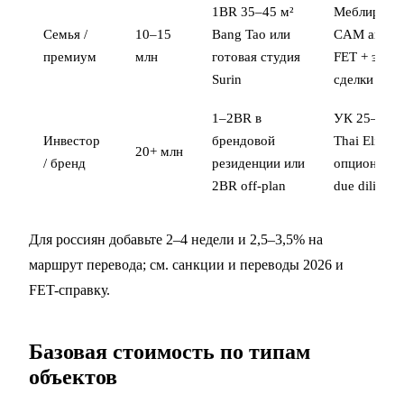
1BR 35–45 м²
Меблировка
Семья /
10–15
Bang Tao или
CAM аванс,
премиум
млн
готовая студия
FET +
этап
Surin
сделки
1–2BR в
УК 25–35%
Инвестор
брендовой
Thai Elite
20+ млн
/ бренд
резиденции или
опциональн
2BR off-plan
due diligenc
Для россиян добавьте 2–4 недели и 2,5–3,5% на
маршрут перевода; см.
санкции и переводы 2026
и
FET-справку
.
Базовая стоимость по типам
объектов