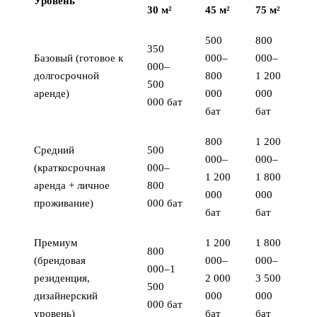
Уровень
30 м²
45 м²
75 м²
500
800
350
Базовый (готовое к
000–
000–
000–
долгосрочной
800
1 200
500
аренде)
000
000
000 бат
бат
бат
800
1 200
Средний
500
000–
000–
(краткосрочная
000–
1 200
1 800
аренда + личное
800
000
000
проживание)
000 бат
бат
бат
Премиум
1 200
1 800
800
(брендовая
000–
000–
000–1
резиденция,
2 000
3 500
500
дизайнерский
000
000
000 бат
уровень)
бат
бат