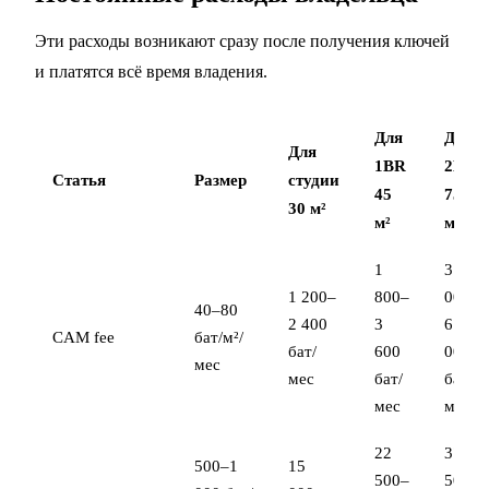
Эти расходы возникают сразу после получения ключей
и платятся всё время владения.
Для
Для
Для
1BR
2BR
Статья
Размер
студии
45
75
30 м²
м²
м²
1
3
1 200–
800–
000–
40–80
2 400
3
6
CAM fee
бат/м²/
бат/
600
000
мес
мес
бат/
бат/
мес
мес
22
37
500–1
15
500–
500–