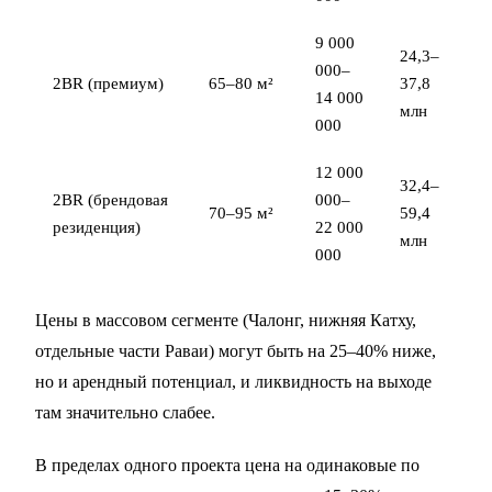
9 000
24,3–
000–
2BR (премиум)
65–80 м²
37,8
14 000
млн
000
12 000
32,4–
2BR (брендовая
000–
70–95 м²
59,4
резиденция)
22 000
млн
000
Цены в массовом сегменте (Чалонг, нижняя Катху,
отдельные части Раваи) могут быть на 25–40% ниже,
но и арендный потенциал, и ликвидность на выходе
там значительно слабее.
В пределах одного проекта цена на одинаковые по