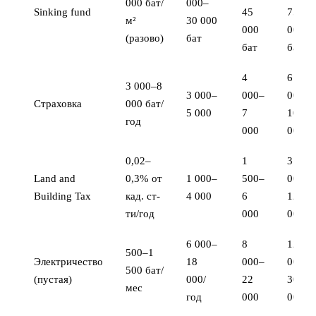
000 бат/
000–
Sinking fund
45
75
м²
30 000
000
000
(разово)
бат
бат
бат
4
6
3 000–8
3 000–
000–
000–
Страховка
000 бат/
5 000
7
10
год
000
000
0,02–
1
3
Land and
0,3% от
1 000–
500–
000–
Building Tax
кад. ст-
4 000
6
12
ти/год
000
000
6 000–
8
12
500–1
Электричество
18
000–
000–
500 бат/
(пустая)
000/
22
30
мес
год
000
000