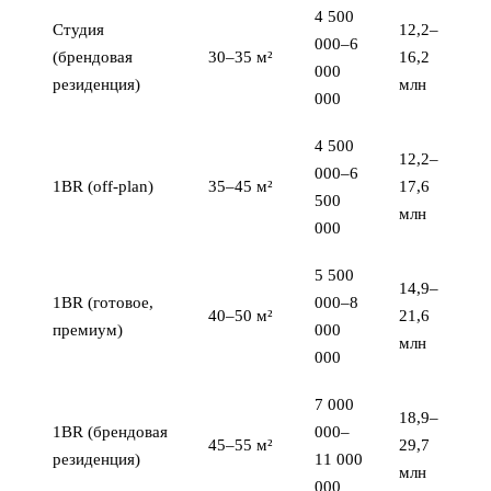
4 500
Студия
12,2–
000–6
(брендовая
30–35 м²
16,2
000
резиденция)
млн
000
4 500
12,2–
000–6
1BR (off-plan)
35–45 м²
17,6
500
млн
000
5 500
14,9–
1BR (готовое,
000–8
40–50 м²
21,6
премиум)
000
млн
000
7 000
18,9–
1BR (брендовая
000–
45–55 м²
29,7
резиденция)
11 000
млн
000