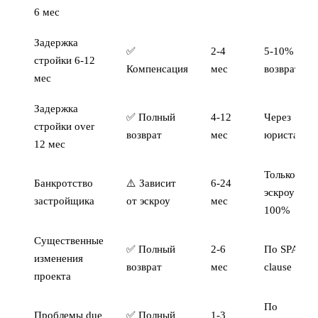
6 мес
Задержка
✅
2-4
5-10%
стройки 6-12
Компенсация
мес
возврата
мес
Задержка
✅ Полный
4-12
Через
стройки over
возврат
мес
юриста
12 мес
Только с
Банкротство
⚠️ Зависит
6-24
эскроу
застройщика
от эскроу
мес
100%
Существенные
✅ Полный
2-6
По SPA
изменения
возврат
мес
clause
проекта
По
Проблемы due
✅ Полный
1-3