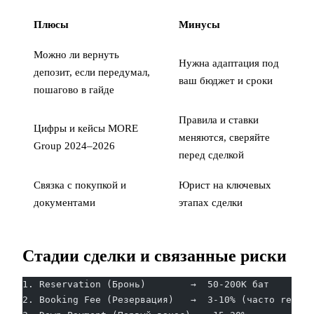
Плюсы
Минусы
Можно ли вернуть
Нужна адаптация под
депозит, если передумал,
ваш бюджет и сроки
пошагово в гайде
Правила и ставки
Цифры и кейсы MORE
меняются, сверяйте
Group 2024–2026
перед сделкой
Связка с
покупкой
и
Юрист на ключевых
документами
этапах сделки
Стадии сделки и связанные риски
1. Reservation (Бронь)        →  50-200К бат
2. Booking Fee (Резервация)   →  3-10% (часто refund