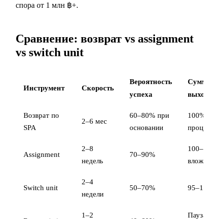
спора от 1 млн ฿+.
Сравнение: возврат vs assignment
vs switch unit
Вероятность
Сумма н
Инструмент
Скорость
успеха
выходе
Возврат по
60–80% при
100% +
2–6 мес
SPA
основании
проценты
2–8
100–115
Assignment
70–90%
недель
вложенно
2–4
Switch unit
50–70%
95–100%
недели
1–2
Пауза