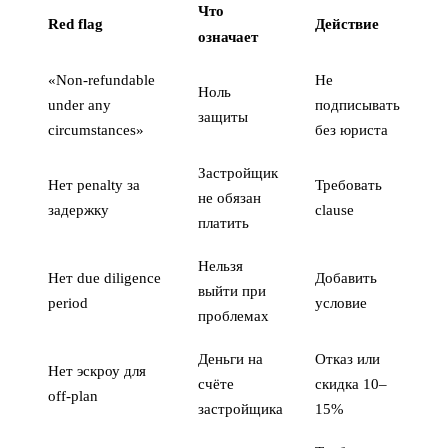
Что
Red flag
Действие
означает
«Non-refundable
Не
Ноль
under any
подписывать
защиты
circumstances»
без юриста
Застройщик
Нет penalty за
Требовать
не обязан
задержку
clause
платить
Нельзя
Нет due diligence
Добавить
выйти при
period
условие
проблемах
Деньги на
Отказ или
Нет эскроу для
счёте
скидка 10–
off-plan
застройщика
15%