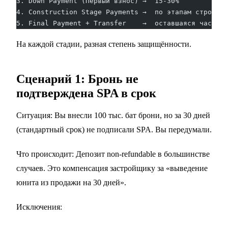
3. Down Payment (Первый взнос) →  15-30%
4. Construction Stage Payments →  по этапам стройки
5. Final Payment + Transfer    →  оставшаяся часть н
На каждой стадии, разная степень защищённости.
Сценарий 1: Бронь не
подтверждена SPA в срок
Ситуация: Вы внесли 100 тыс. бат брони, но за 30 дней
(стандартный срок) не подписали SPA. Вы передумали.
Что происходит: Депозит non-refundable в большинстве
случаев. Это компенсация застройщику за «выведение
юнита из продажи на 30 дней».
Исключения: