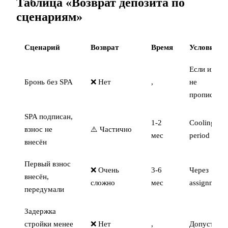
Таблица «Возврат депозита по
сценариям»
Сценарий
Возврат
Время
Условия
Если иное
Бронь без SPA
❌ Нет
,
не
прописано
SPA подписан,
1-2
Cooling-off
взнос не
⚠️ Частично
мес
period
внесён
Первый взнос
❌ Очень
3-6
Через
внесён,
сложно
мес
assignment
передумали
Задержка
стройки менее
❌ Нет
,
Допустимо