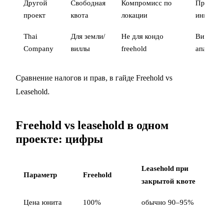
Другой
Свободная
Компромисс по
Прагма
проект
квота
локации
инвест
Thai
Для земли/
Не для кондо
Виллы,
Company
виллы
freehold
апарта
Сравнение налогов и прав, в
гайде Freehold vs
Leasehold
.
Freehold vs leasehold в одном
проекте: цифры
Leasehold при
Параметр
Freehold
закрытой квоте
Цена юнита
100%
обычно 90–95%