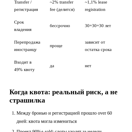
Transfer /
~2% transfer
~1,1% lease
регистрация
fee (делится)
registration
Срок
бессрочно
30+30+30 лет
владения
Перепродажа
зависит от
проще
иностранцу
остатка срока
Входит в
да
нет
49% квоту
Когда квота: реальный риск, а не
страшилка
Между бронью и регистрацией прошло over 60
дней: квота могла измениться
Проект 90%+ sold: слоты уходят за недели