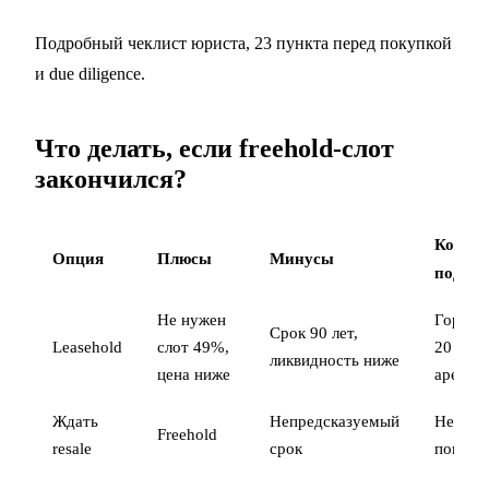
Подробный чеклист юриста,
23 пункта перед покупкой
и
due diligence
.
Что делать, если freehold-слот
закончился?
Кому
Опция
Плюсы
Минусы
подход
Не нужен
Горизо
Срок 90 лет,
Leasehold
слот 49%,
20 лет,
ликвидность ниже
цена ниже
аренду
Ждать
Непредсказуемый
Не сро
Freehold
resale
срок
покупк