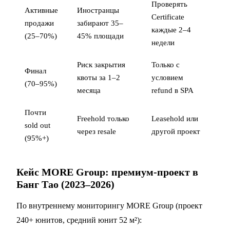
Проверять
Активные
Иностранцы
Certificate
продажи
забирают 35–
каждые 2–4
(25–70%)
45% площади
недели
Риск закрытия
Только с
Финал
квоты за 1–2
условием
(70–95%)
месяца
refund в SPA
Почти
Freehold только
Leasehold или
sold out
через resale
другой проект
(95%+)
Кейс MORE Group: премиум-проект в
Банг Тао (2023–2026)
По внутреннему мониторингу MORE Group (проект
240+ юнитов, средний юнит 52 м²):