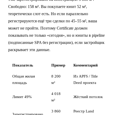
Свободно: 158 м². Вы покупаете юнит 52 м²,
теоретически слот есть. Но если параллельно
регистрируются ещё три сделки по 45–55 м², ваша
может не пройти. Поэтому Certificate должен
показывать не только «сегодня», но и юниты в pipeline
(подписанные SPA без регистрации), если застройщик
раскрывает эти данные.
Показатель
Пример
Комментарий
Общая жилая
8 200
Из APFS / Title
площадь
м²
Deed проекта
4 018
Лимит 49%
Жёсткий потолок
м²
3 860
Реестр Land
Зарегистрировано