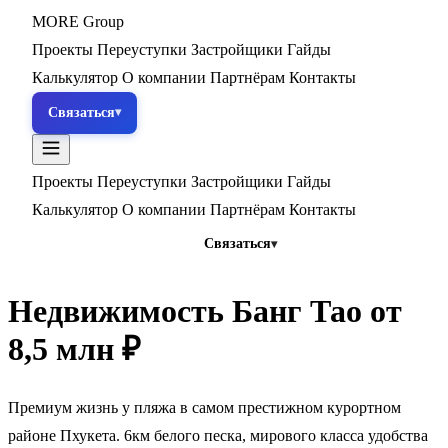
MORE
Group
Проекты
Переуступки
Застройщики
Гайды
Калькулятор
О компании
Партнёрам
Контакты
Связаться
Проекты
Переуступки
Застройщики
Гайды
Калькулятор
О компании
Партнёрам
Контакты
Связаться
Недвижимость Банг Тао
от
8,5 млн ₽
Премиум жизнь у пляжа в самом престижном курортном
районе Пхукета. 6км белого песка, мирового класса удобства