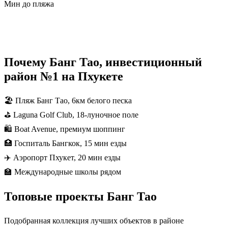
Мин до пляжа
Подборка Банг Тао →
Почему Банг Тао, инвестиционный
район №1 на Пхукете
🏖️
Пляж Банг Тао, 6км белого песка
⛳
Laguna Golf Club, 18-луночное поле
🛍️
Boat Avenue, премиум шоппинг
🏥
Госпиталь Бангкок, 15 мин езды
✈️
Аэропорт Пхукет, 20 мин езды
🏫
Международные школы рядом
Топовые проекты Банг Тао
Подобранная коллекция лучших объектов в районе