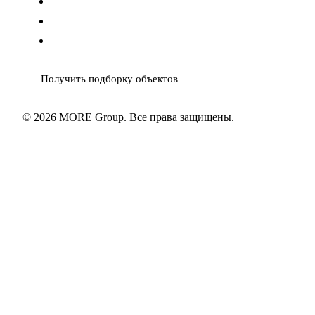
MAX
Telegram
WhatsApp
Получить подборку объектов
© 2026 MORE Group. Все права защищены.
Политика ПД
Согласие ПД
Cookies
Карта сайта
XML
sitemap