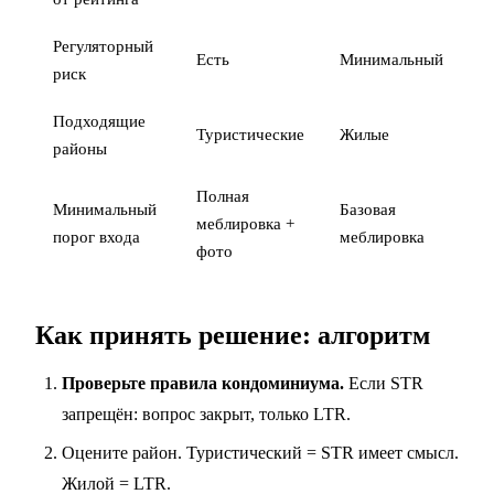
Регуляторный
Есть
Минимальный
С
риск
Подходящие
Туристические
Жилые
У
районы
Полная
Минимальный
Базовая
П
меблировка +
порог входа
меблировка
м
фото
Как принять решение: алгоритм
Проверьте правила кондоминиума.
Если STR
запрещён: вопрос закрыт, только LTR.
Оцените район. Туристический = STR имеет смысл.
Жилой = LTR.