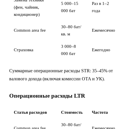
Замена техники
5 000–15
Раз в 1–2
(фен, чайник,
000 бат
года
кондиционер)
30–80 бат/
Common area fee
Ежемесячно
кв. м
3 000–8
Страховка
Ежегодно
000 бат
Суммарные операционные расходы STR: 35–45% от
валового дохода (включая комиссии OTA и УК).
Операционные расходы LTR
Статья расходов
Стоимость
Частота
30–80 бат/
Common area fee
Ежемесячно