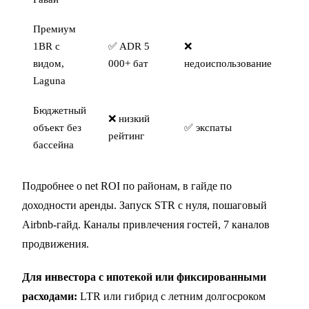
Премиум
1BR с
✅ ADR 5
❌
✅
видом,
000+ бат
недоиспользование
Laguna
Бюджетный
❌ низкий
объект без
✅ экспаты
❌
рейтинг
бассейна
Подробнее о net ROI по районам, в
гайде по
доходности аренды
. Запуск STR с нуля,
пошаговый
Airbnb-гайд
. Каналы привлечения гостей,
7 каналов
продвижения
.
Для инвестора с ипотекой или фиксированными
расходами:
LTR или гибрид с летним долгосроком