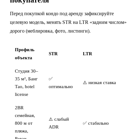
покупателя
Перед покупкой кондо под аренду зафиксируйте
целевую модель, менять STR на LTR «задним числом»
дорого (меблировка, фото, листинги).
Профиль
STR
LTR
Ги
объекта
Студия 30–
✅ 
35 м², Банг
✅
STR
⚠️ низкая ставка
Тао, hotel
оптимально
лет
license
LT
2BR
семейная,
⚠️ слабый
⚠️
800 м от
✅ стабильно
ADR
ре
пляжа,
Раваи