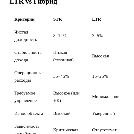
LTR vs Гибрид
Критерий
STR
LTR
Г
Чистая
8–12%
3–5%
7
доходность
Стабильность
Низкая
Высокая
С
дохода
(сезонная)
Операционные
35–45%
15–25%
2
расходы
Требуемое
Высокое (или
Минимальное
С
управление
УК)
Износ объекта
Высокий
Умеренный
С
Зависимость
Критическая
Отсутствует
С
от рейтинга