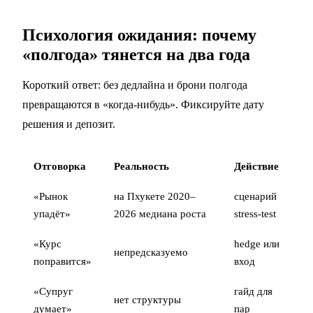
Психология ожидания: почему
«полгода» тянется на два года
Короткий ответ: без дедлайна и брони полгода
превращаются в «когда-нибудь». Фиксируйте дату
решения и депозит.
Отговорка
Реальность
Действие
«Рынок
на Пхукете 2020–
сценарий
упадёт»
2026 медиана роста
stress-test
«Курс
hedge или
непредсказуемо
поправится»
вход
«Супруг
гайд для
нет структуры
думает»
пар