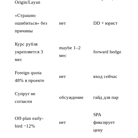
Origin/Layan
«Страшно
ошибиться» без
нет
DD +
юрист
причины
Курс рубля
maybe 1–2
укрепляется 3
forward hedge
мес
мес
Foreign quota
нет
вход сейчас
48% в проекте
Супруг не
обсуждение
гайд для пар
согласен
SPA
Off-plan early-
нет
фиксирует
bird −12%
цену