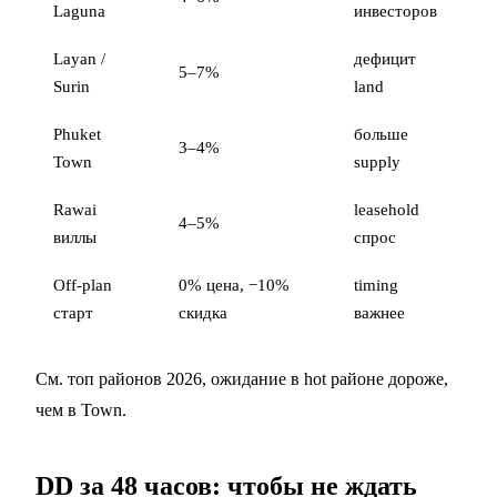
Laguna
инвесторов
Layan /
дефицит
5–7%
Surin
land
Phuket
больше
3–4%
Town
supply
Rawai
leasehold
4–5%
виллы
спрос
Off-plan
0% цена, −10%
timing
старт
скидка
важнее
См.
топ районов 2026
, ожидание в hot районе дороже,
чем в Town.
DD за 48 часов: чтобы не ждать