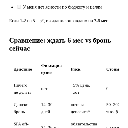
У меня нет ясности по бюджету и целям
Если 1-2 из 5 = ✅, ожидание оправдано на 3-6 мес.
Сравнение: ждать 6 мес vs бронь
сейчас
Фиксация
Действие
Риск
Стоимость
цены
Ничего
+5% цена,
нет
0
не делать
−лот
Депозит
14–30
потеря
50–200
бронь
дней
депозита*
тыс. ฿
SPA off-
обязательства
24–36 мес
по графику