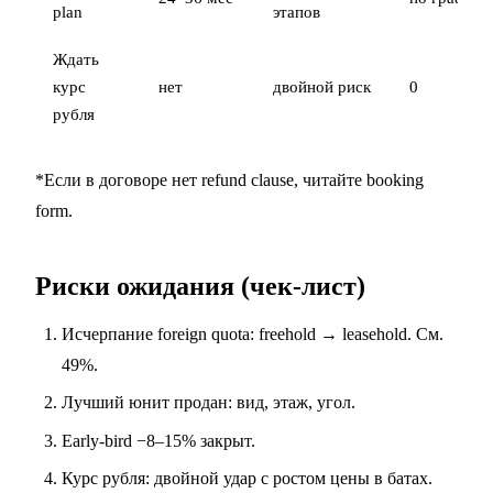
plan
этапов
Ждать
курс
нет
двойной риск
0
рубля
*Если в договоре нет refund clause, читайте booking
form.
Риски ожидания (чек-лист)
Исчерпание foreign quota: freehold → leasehold. См.
49%
.
Лучший юнит продан: вид, этаж, угол.
Early-bird −8–15% закрыт.
Курс рубля: двойной удар с ростом цены в батах.