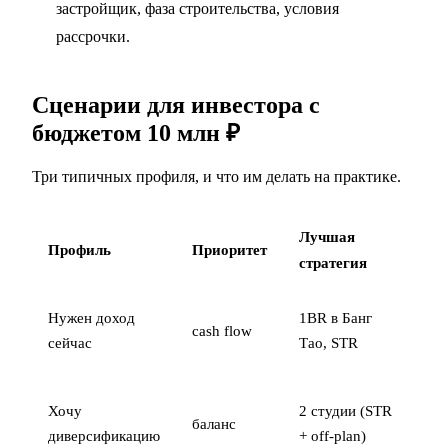
застройщик, фаза строительства, условия
рассрочки.
Сценарии для инвестора с
бюджетом 10 млн ₽
Три типичных профиля, и что им делать на практике.
Лучшая
Ож
Профиль
Приоритет
стратегия
ре
19
Нужен доход
1BR в Банг
cash flow
тыс
сейчас
Тао, STR
чи
дох
Хочу
2 студии (STR
баланс
год
диверсификацию
+ off-plan)