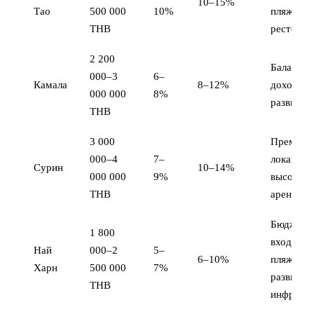
10–15%
Тао
500 000
10%
пляж,
THB
рестора
2 200
Баланс ц
000–3
6–
Камала
8–12%
доходнос
000 000
8%
развивае
THB
3 000
Премиал
000–4
7–
локация,
Сурин
10–14%
000 000
9%
высокие 
THB
аренды
Бюджетн
1 800
вход, хо
Най
000–2
5–
6–10%
пляж, ме
Харн
500 000
7%
развита
THB
инфрастр