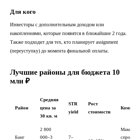
Для кого
Инвесторы с дополнительным доходом или
накоплениями, которые появятся в ближайшие 2 года.
Также подходит для тех, кто планирует assignment
(переуступку) до момента финальной оплаты.
Лучшие районы для бюджета 10
млн ₽
Средняя
STR
Рост
Район
цена за
Коммент
yield
стоимости
30 кв. м
2 800
Максима
Банг
000–3
7–
спрос на