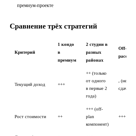
премиум-проекте
Сравнение трёх стратегий
1 кондо
2 студии в
Off-plan
Критерий
в
разных
рассроч
премиум
районах
++ (только
от одного
, (нет до
Текущий доход
+++
в первые 2
сдачи)
года)
+++ (off-
Рост стоимости
++
plan
+++
компонент)