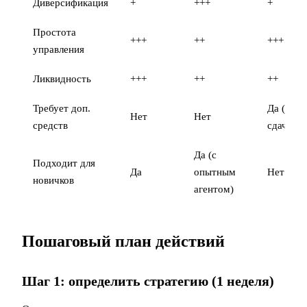
Диверсификация
+
+++
+
Простота
+++
++
+++
управления
Ликвидность
+++
++
++
Требует доп.
Да (40%
Нет
Нет
средств
сдаче)
Да (с
Подходит для
Да
опытным
Нет
новичков
агентом)
Пошаговый план действий
Шаг 1: определить стратегию (1 неделя)