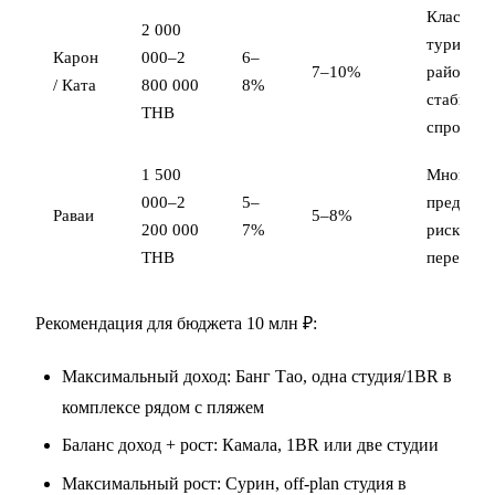
Классиче
2 000
туристич
Карон
000–2
6–
7–10%
район,
/ Ката
800 000
8%
стабильн
THB
спрос
1 500
Много
000–2
5–
предложе
Раваи
5–8%
200 000
7%
риск
THB
перенас
Рекомендация для бюджета 10 млн ₽:
Максимальный доход: Банг Тао, одна студия/1BR в
комплексе рядом с пляжем
Баланс доход + рост: Камала, 1BR или две студии
Максимальный рост: Сурин, off-plan студия в