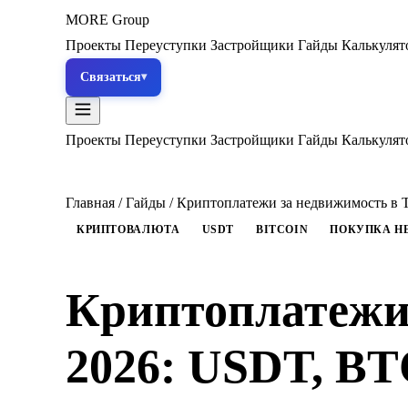
MORE
Group
Проекты
Переуступки
Застройщики
Гайды
Калькуля
Связаться
Проекты
Переуступки
Застройщики
Гайды
Калькуля
Главная
/
Гайды
/
Криптоплатежи за недвижимость в 
КРИПТОВАЛЮТА
USDT
BITCOIN
ПОКУПКА Н
Криптоплатежи 
2026: USDT, BT