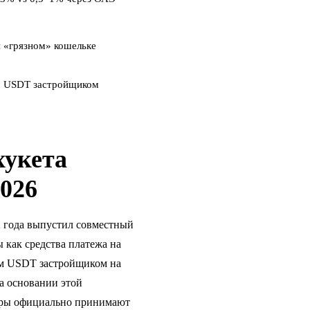
 «грязном» кошельке
 USDT застройщиком
хукета
026
22 года выпустил совместный
 как средства платежа на
иём USDT застройщиком на
а основании этой
перы официально принимают