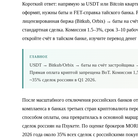
Короткий ответ: напрямую за USDT или Bitcoin кварти
оформят, нужны баты и FET-справка тайского банка.
лицензированная биржа (Bitkub, Orbix) → баты на сч
стандартная сделка. Комиссия 1.5–3%, срок 3–10 рабо
откройте
счёт в тайском банке
, изучите
перевод денег
ГЛАВНОЕ
USDT → Bitkub/Orbix → баты на счёт застройщика →
Прямая оплата криптой запрещена BoT. Комиссия 1,
~35% сделок россиян в Q1 2026.
После масштабного отключения российских банков о
комплаенса в банках третьих стран криптовалюта пер
способом оплаты, она превратилась в основной маршр
сделок россиян на Пхукете. По оценке брокеров MORE
2026 года около 35% всех сделок с российскими поку