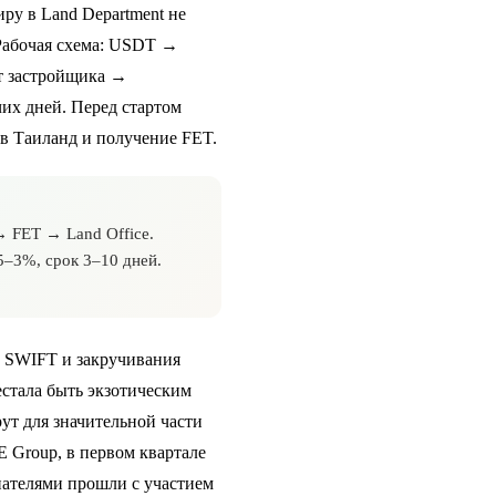
ру в Land Department не
 Рабочая схема: USDT →
ёт застройщика →
чих дней. Перед стартом
 в Таиланд
и
получение FET
.
 FET → Land Office.
5–3%, срок 3–10 дней.
т SWIFT и закручивания
естала быть экзотическим
ут для значительной части
 Group, в первом квартале
пателями прошли с участием