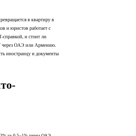
ревращается в квартиру в
ов и юристов работает с
-справкой, и стоит ли
T через ОАЭ или Армению.
сть иностранцу
и
документы
то-
–3% vs 0,5–1% через ОАЭ