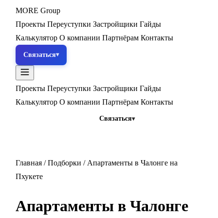
MORE
Group
Проекты
Переуступки
Застройщики
Гайды
Калькулятор
О компании
Партнёрам
Контакты
Связаться
Проекты
Переуступки
Застройщики
Гайды
Калькулятор
О компании
Партнёрам
Контакты
Связаться
Главная
/
Подборки
/
Апартаменты в Чалонге на
Пхукете
Апартаменты в Чалонге