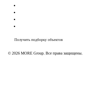
info@moregroup.estate
MAX
Telegram
WhatsApp
Получить подборку объектов
© 2026 MORE Group. Все права защищены.
Политика ПД
Согласие ПД
Cookies
Карта сайта
XML
sitemap