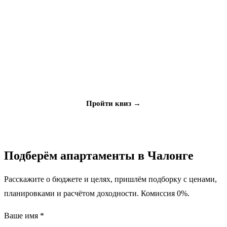
Не знаете, что выбрать?
Ответьте на 5 вопросов, мы подберём объект под ваш
бюджет и цели
Пройти квиз →
Подберём апартаменты в Чалонге
Расскажите о бюджете и целях, пришлём подборку с ценами,
планировками и расчётом доходности. Комиссия 0%.
Ваше имя *