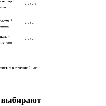
нвестор +
⭐⭐⭐⭐⭐
емья
юджет +
⭐⭐⭐⭐
ишина
изнь +
⭐⭐⭐⭐
ong-term
ветит в течение 2 часов.
е выбирают