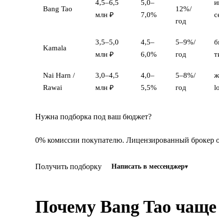
4,5–6,5
5,0–
и
Bang Tao
12%/
млн ₽
7,0%
с
год
3,5–5,0
4,5–
5–9%/
б
Kamala
млн ₽
6,0%
год
т
Nai Harn /
3,0–4,5
4,0–
5–8%/
ж
Rawai
млн ₽
5,5%
год
l
Нужна подборка под ваш бюджет?
0% комиссии покупателю. Лицензированный брокер от
Получить подборку
Написать в мессенджер
Почему Bang Tao чащ