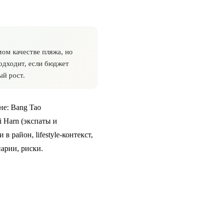
ом качестве пляжа, но
Подходит, если бюджет
ый рост.
не: Bang Tao
i Harn (экспаты и
и в район
, lifestyle-контекст,
нарии, риски.