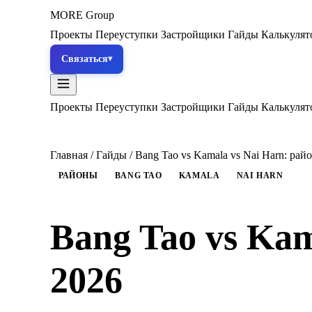
MORE
Group
Проекты
Переуступки
Застройщики
Гайды
Калькуля
Связаться
Проекты
Переуступки
Застройщики
Гайды
Калькуля
Главная
/
Гайды
/
Bang Tao vs Kamala vs Nai Harn: рай
РАЙОНЫ
BANG TAO
KAMALA
NAI HARN
Bang Tao vs Ka
2026