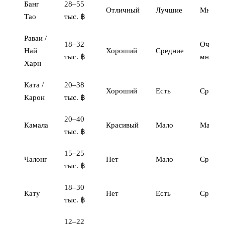
Банг
28–55
Отличный
Лучшие
Много
Тао
тыс. ฿
Раваи /
18–32
Очень
Най
Хороший
Средние
тыс. ฿
много
Харн
Ката /
20–38
Хороший
Есть
Средне
Карон
тыс. ฿
20–40
Камала
Красивый
Мало
Мало
тыс. ฿
15–25
Чалонг
Нет
Мало
Средне
тыс. ฿
18–30
Кату
Нет
Есть
Средне
тыс. ฿
12–22