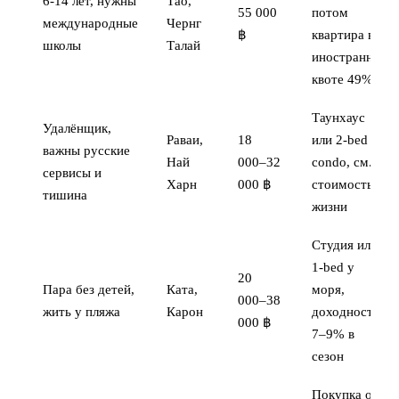
6-14 лет, нужны
Тао,
55 000
потом
международные
Чернг
฿
квартира в
школы
Талай
иностранной
квоте 49%
Таунхаус
Удалёнщик,
Раваи,
18
или 2-bed
важны русские
Най
000–32
condo, см.
сервисы и
Харн
000 ฿
стоимость
тишина
жизни
Студия или
1-bed у
20
Пара без детей,
Ката,
моря,
000–38
жить у пляжа
Карон
доходность
000 ฿
7–9% в
сезон
Покупка от