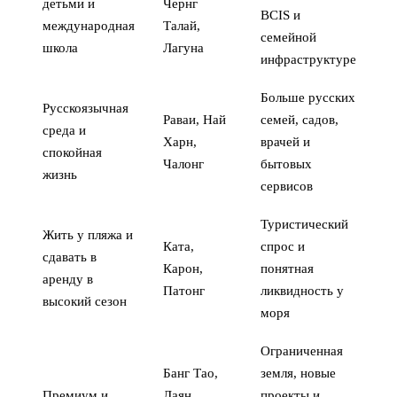
детьми и
Чернг
BCIS и
международная
Талай,
семейной
школа
Лагуна
инфраструктуре
Больше русских
Русскоязычная
Раваи, Най
семей, садов,
среда и
Харн,
врачей и
спокойная
Чалонг
бытовых
жизнь
сервисов
Туристический
Жить у пляжа и
Ката,
спрос и
сдавать в
Карон,
понятная
аренду в
Патонг
ликвидность у
высокий сезон
моря
Ограниченная
Банг Тао,
земля, новые
Премиум и
Лаян,
проекты и