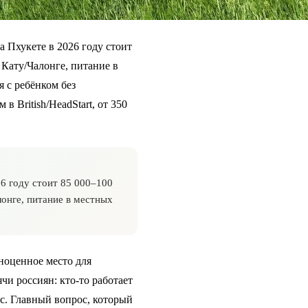
а Пхукете в 2026 году стоит
в Кату/Чалонге, питание в
я с ребёнком без
в British/HeadStart, от 350
6 году стоит 85 000–100
лонге, питание в местных
лноценное место для
и россиян: кто-то работает
ес. Главный вопрос, который