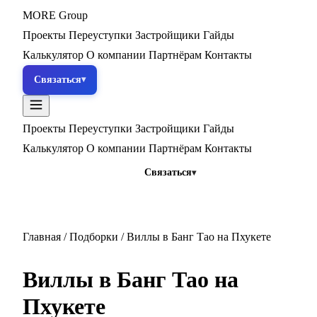
MORE
Group
Проекты
Переуступки
Застройщики
Гайды
Калькулятор
О компании
Партнёрам
Контакты
Связаться
Проекты
Переуступки
Застройщики
Гайды
Калькулятор
О компании
Партнёрам
Контакты
Связаться
Главная
/
Подборки
/
Виллы в Банг Тао на Пхукете
Виллы в Банг Тао на
Пхукете