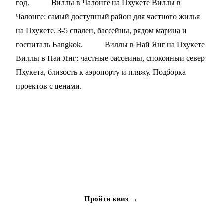
год.
Виллы в Чалонге на Пхукете
Виллы в
Чалонге: самый доступный район для частного жилья
на Пхукете. 3-5 спален, бассейны, рядом марина и
госпиталь Bangkok.
Виллы в Най Янг на Пхукете
Виллы в Най Янг: частные бассейны, спокойный север
Пхукета, близость к аэропорту и пляжу. Подборка
проектов с ценами.
Не знаете, что выбрать?
Ответьте на 5 вопросов, мы подберём объект под ваш
бюджет и цели
Пройти квиз →