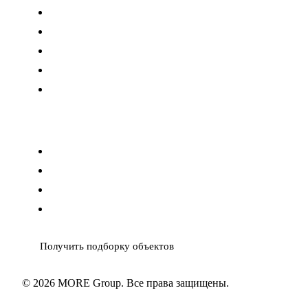
Доходность аренды
Гарантированная 5-7%
Airbnb на Пхукете
Калькулятор ROI
Кондо до 10 млн ₽
Контакты
info@moregroup.estate
MAX
Telegram
WhatsApp
Получить подборку объектов
© 2026 MORE Group. Все права защищены.