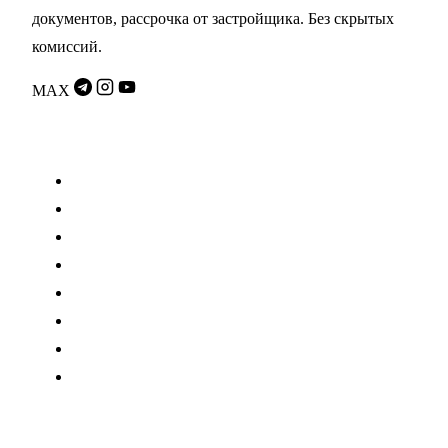
документов, рассрочка от застройщика. Без скрытых
комиссий.
MAX
Разделы
Проекты
Переуступки
Застройщики
Гайды
Калькулятор
О компании
Партнёрам
Контакты
Доходность