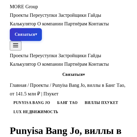
MORE
Group
Проекты
Переуступки
Застройщики
Гайды
Калькулятор
О компании
Партнёрам
Контакты
Связаться
Проекты
Переуступки
Застройщики
Гайды
Калькулятор
О компании
Партнёрам
Контакты
Связаться
Главная
/
Проекты
/
Punyisa Bang Jo, виллы в Банг Тао,
от 141.5 млн ₽ | Пхукет
PUNYISA BANG JO
БАНГ ТАО
ВИЛЛЫ ПХУКЕТ
LUX НЕДВИЖИМОСТЬ
Punyisa Bang Jo, виллы в