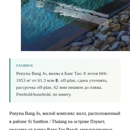
ГЛАВНОЕ
Punyisa Bang Jo, виллы в Банг Тао: 8 лотов 604–
1053 м² от 61.3 млн ฿. off-plan, сдача уточнять,
рассрочка off-plan. 62 мин пешком до пляжа.
Freehold/leasehold, по юниту.
Punyisa Bang Jo, жилой комплекс вилл, расположенный
в районе Si Sunthon / Thalang на острове Пхукет,
недалеко от пляжа Bang Tao Beach, международных