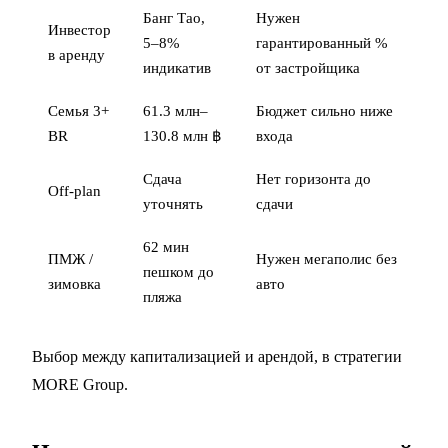
Банг Тао,
Нужен
Инвестор
5–8%
гарантированный %
в аренду
индикатив
от застройщика
Семья 3+
61.3 млн–
Бюджет сильно ниже
BR
130.8 млн ฿
входа
Сдача
Нет горизонта до
Off-plan
уточнять
сдачи
62 мин
ПМЖ /
Нужен мегаполис без
пешком до
зимовка
авто
пляжа
Выбор между капитализацией и арендой, в
стратегии
MORE Group
.