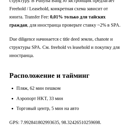
структуру. В Punyisa Bang Jo застройщик предлагает
Freehold / Leasehold, конкретная схема зависит от
юнита. Transfer Fee:
0,01% только для тайских
граждан
, для иностранца проверьте ставку ~2% в SPA.
Due diligence начинается с title deed земли, chanote и
структуры SPA. См.
freehold vs leasehold
и
покупку для
иностранца
.
Расположение и тайминг
Пляж, 62 мин пешком
Аэропорт HKT, 33 мин
Торговый центр, 5 мин на авто
GPS: 7.992841802993635, 98.32426510259698.