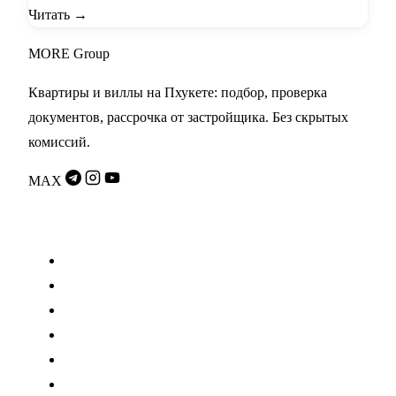
Читать →
MORE
Group
Квартиры и виллы на Пхукете: подбор, проверка
документов, рассрочка от застройщика. Без скрытых
комиссий.
MAX
Разделы
Проекты
Переуступки
Застройщики
Гайды
Калькулятор
О компании