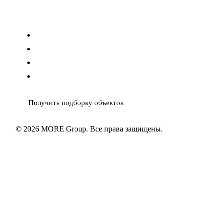
Контакты
info@moregroup.estate
MAX
Telegram
WhatsApp
Получить подборку объектов
© 2026 MORE Group. Все права защищены.
Политика ПД
Согласие ПД
Cookies
Карта сайта
XML
sitemap