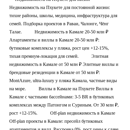
Недвижимость на Пхукете для постоянной жизни:
тихие районы, школы, медицина, инфраструктура для
семей. Подборка проектов в Раваи, Чалонге, Чёнг
Талае.
Недвижимость в Камале 20-50 млн ₽
Апартаменты и виллы в Камале 20-50 млн ₽:
бутиковые комплексы у пляжа, рост цен +12-15%,
тихая премиум-локация для семей.
Элитная
недвижимость в Камале от 50 млн ₽
Элитные виллы и
брендовые резиденции в Камале от 50 млн ₽:
MontAzure, ultra-luxury у пляжа Камала, частные виды
на море.
Виллы в Камале на Пхукете
Виллы в
Камале с частными бассейнами: 3-5 BR в бутиковых
комплексах между Патонгом и Суриным. От 30 млн ₽,
рост +12-15%.
Off-plan недвижимость в Камале
Off-plan проекты в Камале: пресейл бутиковых
апартаментов и вилл. Рассрочка 0%, рост цены к сдаче