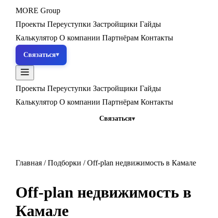
MORE
Group
Проекты
Переуступки
Застройщики
Гайды
Калькулятор
О компании
Партнёрам
Контакты
Связаться
Проекты
Переуступки
Застройщики
Гайды
Калькулятор
О компании
Партнёрам
Контакты
Связаться
Главная
/
Подборки
/
Off-plan недвижимость в Камале
Off-plan недвижимость в
Камале