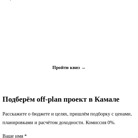
Не знаете, что выбрать?
Ответьте на 5 вопросов, мы подберём объект под ваш
бюджет и цели
Пройти квиз →
Подберём off-plan проект в Камале
Расскажите о бюджете и целях, пришлём подборку с ценами,
планировками и расчётом доходности. Комиссия 0%.
Ваше имя *