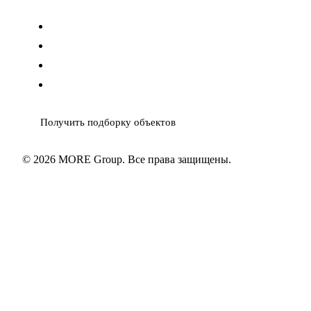
info@moregroup.estate
MAX
Telegram
WhatsApp
Получить подборку объектов
© 2026 MORE Group. Все права защищены.
Политика ПД
Согласие ПД
Cookies
Карта сайта
XML
sitemap