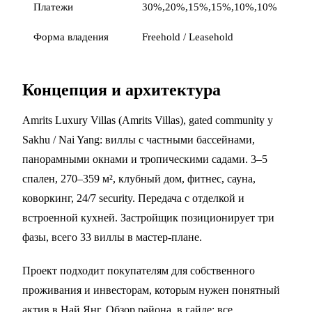
Платежи
30%,20%,15%,15%,10%,10%
Форма владения
Freehold / Leasehold
Концепция и архитектура
Amrits Luxury Villas (Amrits Villas), gated community у
Sakhu / Nai Yang: виллы с частными бассейнами,
панорамными окнами и тропическими садами. 3–5
спален, 270–359 м², клубный дом, фитнес, сауна,
коворкинг, 24/7 security. Передача с отделкой и
встроенной кухней. Застройщик позиционирует три
фазы, всего 33 виллы в мастер-плане.
Проект подходит покупателям для собственного
проживания и инвесторам, которым нужен понятный
актив в
Най Янг
. Обзор района, в
гайде
; все