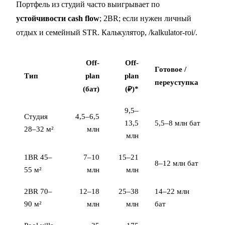
Портфель из студий часто выигрывает по
устойчивости cash flow
; 2BR; если нужен личный
отдых и семейный STR. Калькулятор,
/kalkulator-roi/
.
Off-
Off-
Готовое /
Тип
plan
plan
переуступка
(бат)
(₽)*
9,5–
Студия
4,5–6,5
13,5
5,5–8 млн бат
28–32 м²
млн
млн
1BR 45–
7–10
15–21
8–12 млн бат
55 м²
млн
млн
2BR 70–
12–18
25–38
14–22 млн
90 м²
млн
млн
бат