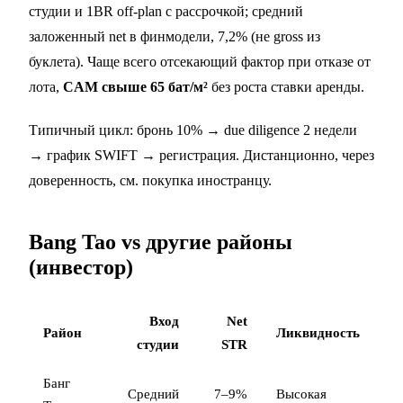
студии и 1BR off-plan с рассрочкой; средний
заложенный net в финмодели, 7,2% (не gross из
буклета). Чаще всего отсекающий фактор при отказе от
лота,
CAM свыше 65 бат/м²
без роста ставки аренды.
Типичный цикл: бронь 10% → due diligence 2 недели
→ график SWIFT → регистрация. Дистанционно, через
доверенность, см.
покупка иностранцу
.
Bang Tao vs другие районы
(инвестор)
Вход
Net
Район
Ликвидность
студии
STR
Банг
Средний
7–9%
Высокая