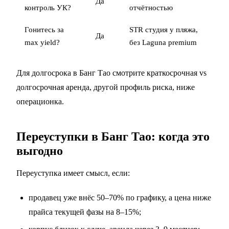
Да
контроль УК?
отчётностью
Гонитесь за
STR студия у пляжа,
Да
max yield?
без Laguna premium
Для долгосрока в Банг Тао смотрите
краткосрочная vs
долгосрочная аренда
, другой профиль риска, ниже
операционка.
Переуступки в Банг Тао: когда это
выгодно
Переуступка имеет смысл, если:
продавец уже внёс 50–70% по графику, а цена ниже
прайса текущей фазы на 8–15%;