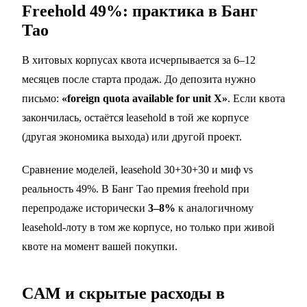
Freehold 49%: практика в Банг
Тао
В хитовых корпусах квота исчерпывается за 6–12
месяцев после старта продаж. До депозита нужно
письмо:
«foreign quota available for unit X»
. Если квота
закончилась, остаётся leasehold в той же корпусе
(другая экономика выхода) или другой проект.
Сравнение моделей,
leasehold 30+30+30
и
миф vs
реальность 49%
. В Банг Тао премия freehold при
перепродаже исторически
3–8%
к аналогичному
leasehold-лоту в том же корпусе, но только при живой
квоте на момент вашей покупки.
CAM и скрытые расходы в