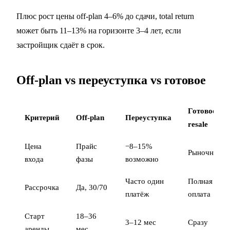
Плюс рост цены off-plan 4–6% до сдачи, total return
может быть 11–13% на горизонте 3–4 лет, если
застройщик сдаёт в срок.
Off-plan vs переуступка vs готовое
Готовое
Критерий
Off-plan
Переуступка
resale
Цена
Прайс
−8–15%
Рыночная
входа
фазы
возможно
Часто один
Полная
Рассрочка
Да, 30/70
платёж
оплата
Старт
18–36
3–12 мес
Сразу
аренды
мес