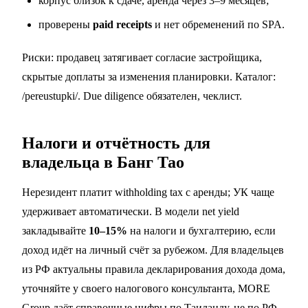
корпус близок к сдаче, аренда через 3–9 месяцев;
проверены
paid receipts
и нет обременений по SPA.
Риски: продавец затягивает согласие застройщика,
скрытые доплаты за изменения планировки. Каталог:
/pereustupki/
. Due diligence обязателен,
чеклист
.
Налоги и отчётность для
владельца в Банг Тао
Нерезидент платит withholding tax с аренды; УК чаще
удерживает автоматически. В модели net yield
закладывайте
10–15%
на налоги и бухгалтерию, если
доход идёт на личный счёт за рубежом. Для владельцев
из РФ актуальны правила декларирования дохода дома,
уточняйте у своего налогового консультанта, MORE
Group даёт справочные цифры по Таиланду, не по РФ.