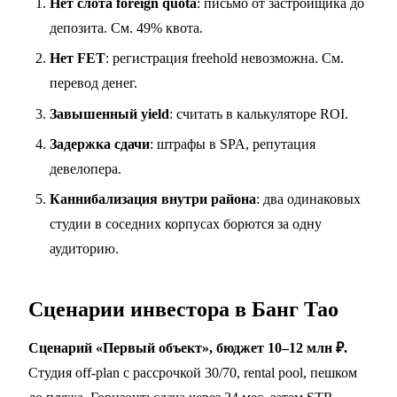
Нет слота foreign quota
: письмо от застройщика до
депозита. См.
49% квота
.
Нет FET
: регистрация freehold невозможна. См.
перевод денег
.
Завышенный yield
: считать в
калькуляторе ROI
.
Задержка сдачи
: штрафы в SPA, репутация
девелопера.
Каннибализация внутри района
: два одинаковых
студии в соседних корпусах борются за одну
аудиторию.
Сценарии инвестора в Банг Тао
Сценарий «Первый объект», бюджет 10–12 млн ₽.
Студия off-plan с рассрочкой 30/70, rental pool, пешком