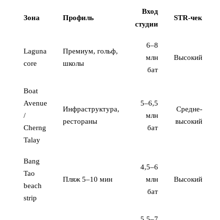
Вход
Зона
Профиль
STR-чек
студии
6–8
Laguna
Премиум, гольф,
млн
Высокий
core
школы
бат
Boat
Avenue
5–6,5
Инфраструктура,
Средне-
/
млн
рестораны
высокий
Cherng
бат
Talay
Bang
4,5–6
Tao
Пляж 5–10 мин
млн
Высокий
beach
бат
strip
5,5–7