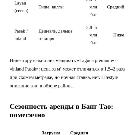
Layan
Тише, виллы
млн
Средний
(север)
бат
3,8–5
Pasak /
Дешевле, дальше
млн
Ниже
inland
от моря
бат
Инвестору важно не смешивать «Laguna premium» с
«inland Pasak»: цена за м² может отличаться в 1,5–2 раза
при схожем метраже, но ночная ставка, нет. Lifestyle-
описание зон, в
обзоре района
.
Сезонность аренды в Банг Тао:
помесячно
Загрузка
Средняя