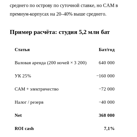
среднего по острову по суточной ставке, но CAM в
премиум-корпусах на 20–40% выше среднего.
Пример расчёта: студия 5,2 млн бат
Статья
Бат/год
Валовая аренда (200 ночей × 3 200)
640 000
УК 25%
−160 000
CAM + электричество
−72 000
Налог / резерв
−40 000
Net
368 000
ROI cash
7,1%