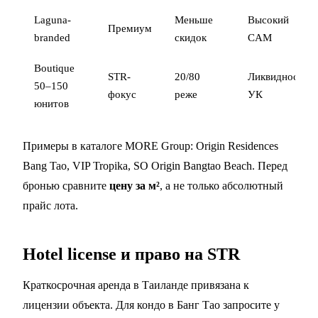
Laguna-
Меньше
Высокий
Премиум
branded
скидок
CAM
Boutique
STR-
20/80
Ликвидность
50–150
фокус
реже
УК
юнитов
Примеры в каталоге MORE Group:
Origin Residences
Bang Tao
,
VIP Tropika
,
SO Origin Bangtao Beach
. Перед
бронью сравните
цену за м²
, а не только абсолютный
прайс лота.
Hotel license и право на STR
Краткосрочная аренда в Таиланде привязана к
лицензии объекта. Для кондо в Банг Тао запросите у