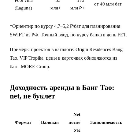
Pool villa
35
175
от 40 млн бат
(Laguna)
млн+
млн ₽+
*Ориентир по курсу 4,7–5,2 ₽/бат для планирования
SWIFT из РФ. Точный вход, по курсу банка в день FET.
Примеры проектов в каталоге:
Origin Residences Bang
Tao
,
VIP Tropika
, цены в карточках обновляются из
базы MORE Group.
Доходность аренды в Банг Тао:
net, не буклет
Net
Формат
Валовая
после
Заполняемость
УК