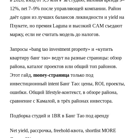
12%, net 7–9% после управляющей компании. Район
даёт один из лучших балансов ликвидности и yield на
Пхукете, но премия Laguna и высокий CAM съедают
маржу, если не считать модель до налогов.
Запросы «bang tao investment property» и «купить
квартиру банг тао» ведут на разные страницы: обзор
района, каталог проектов или общий топ районов.
Этот гайд,
money-страница
только под
инвестиционный intent Банг Тао: цены, ROI, проекты,
ошибки. Общий lifestyle-контекст, в
обзоре района
,
сравнение с Камалой, в
трёх районах инвестора
.
Подборка студий и 1BR в Банг Тао под аренду
Net yield, рассрочка, freehold-квота, shortlist MORE