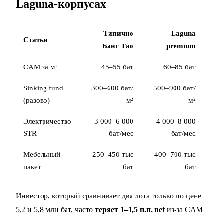
Laguna-корпусах
Типично
Laguna
Статья
Банг Тао
premium
CAM за м²
45–55 бат
60–85 бат
Sinking fund
300–600 бат/
500–900 бат/
(разово)
м²
м²
Электричество
3 000–6 000
4 000–8 000
STR
бат/мес
бат/мес
Мебельный
250–450 тыс
400–700 тыс
пакет
бат
бат
Инвестор, который сравнивает два лота только по цене
5,2 и 5,8 млн бат, часто
теряет 1–1,5 п.п. net
из-за CAM