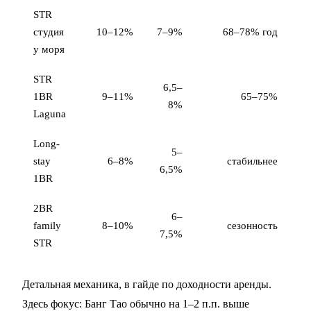
STR
студия
10–12%
7–9%
68–78% год
у моря
STR
6,5–
1BR
9–11%
65–75%
8%
Laguna
Long-
5–
stay
6–8%
стабильнее
6,5%
1BR
2BR
6–
family
8–10%
сезонность
7,5%
STR
Детальная механика, в
гайде по доходности аренды
.
Здесь фокус: Банг Тао обычно на 1–2 п.п. выше