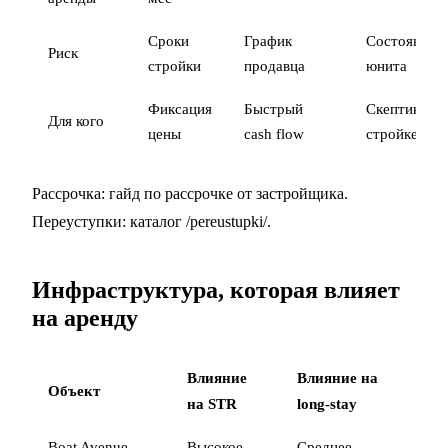
Сроки
График
Состояние
Риск
стройки
продавца
юнита
Фиксация
Быстрый
Скептик к
Для кого
цены
cash flow
стройке
Рассрочка:
гайд по рассрочке от застройщика
.
Переуступки:
каталог /pereustupki/
.
Инфраструктура, которая влияет
на аренду
Влияние
Влияние на
Объект
на STR
long-stay
Boat Avenue
Высокое
Среднее