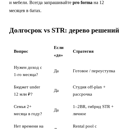
и мебели. Всегда запрашивайте
pro forma
на 12
месяцев в батах.
Долгосрок vs STR: дерево решений
Если
Вопрос
Стратегия
«да»
Нужен доход с
Да
Готовое / переуступка
1-го месяца?
Бюджет under
Студия off-plan +
Да
12 млн ₽?
рассрочка
Семья 2+
1–2BR, гибрид STR +
Да
месяца в году?
личное
Нет времени на
Rental pool с