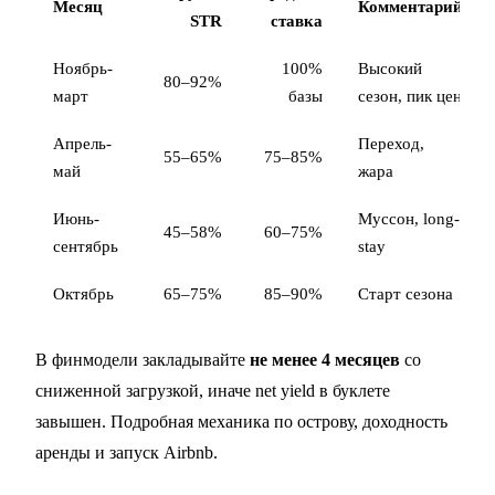
Месяц
Комментарий
STR
ставка
Ноябрь-
100%
Высокий
80–92%
март
базы
сезон, пик цен
Апрель-
Переход,
55–65%
75–85%
май
жара
Июнь-
Муссон, long-
45–58%
60–75%
сентябрь
stay
Октябрь
65–75%
85–90%
Старт сезона
В финмодели закладывайте
не менее 4 месяцев
со
сниженной загрузкой, иначе net yield в буклете
завышен. Подробная механика по острову,
доходность
аренды
и
запуск Airbnb
.