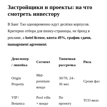
Застройщики и проекты: на что
смотреть инвестору
В Банг Тао одновременно идут десятки корпусов.
Критерии отбора для money-страницы, не бренд в
рекламе, а
hotel license, квота 49%, график сдачи,
management agreement
.
Девелопер
Типичная
Сегмент
Риск
/ линейка
рассрочка
Mid-
Origin
30/70, 24–
premium
Сроки фазы
Property
36 мес
кондо
VIP /
Pool villa
По
TCO вилл
Botanica
+ кондо
проекту