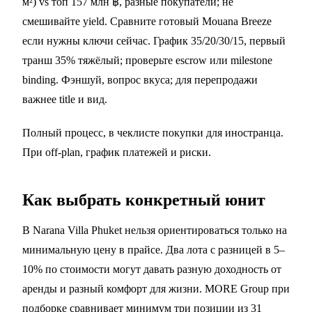
м²) vs топ 157 млн ฿, разные покупатели; не
смешивайте yield. Сравните готовый
Mouana Breeze
если нужны ключи сейчас. График 35/20/30/15, первый
транш 35% тяжёлый; проверьте escrow или milestone
binding. Фэншуй, вопрос вкуса; для перепродажи
важнее title и вид.
Полный процесс, в
чеклисте покупки для иностранца
.
При off-plan,
график платежей и риски
.
Как выбрать конкретный юнит
В Narana Villa Phuket нельзя ориентироваться только на
минимальную цену в прайсе. Два лота с разницей в 5–
10% по стоимости могут давать разную доходность от
аренды и разный комфорт для жизни. MORE Group при
подборке сравнивает минимум три позиции из 31