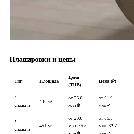
Планировки и цены
Цена
Тип
Площадь
Цена (₽)
(THB)
3
от 26.8
от 61.9
436 м²
спальни
млн ฿
млн ₽
от 28.8
от 66.5
5
451 м²
млн–35.8
млн–82.7
спальни
млн ฿
млн ₽