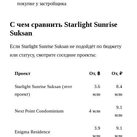
покупке у застройщика
С чем сравнить Starlight Sunrise
Suksan
Если Starlight Sunrise Suksan не подойдёт по бюджету
или статусу, смотрите соседние проекты:
Проект
От, ฿
От, ₽
Starlight Sunrise Suksan (этот
3.6
8.4
проект)
млн
млн
9.1
Next Point Condominium
4 млн
млн
3.9
9.1
Enigma Residence
млн
млн