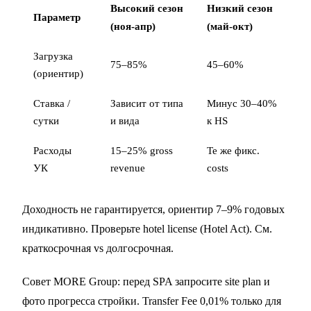
Высокий сезон
Низкий сезон
Параметр
(ноя-апр)
(май-окт)
Загрузка
75–85%
45–60%
(ориентир)
Ставка /
Зависит от типа
Минус 30–40%
сутки
и вида
к HS
Расходы
15–25% gross
Те же фикс.
УК
revenue
costs
Доходность не гарантируется, ориентир 7–9% годовых
индикативно. Проверьте hotel license (
Hotel Act
). См.
краткосрочная vs долгосрочная
.
Совет MORE Group: перед SPA запросите site plan и
фото прогресса стройки. Transfer Fee 0,01% только для