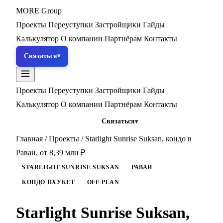
MORE
Group
Проекты
Переуступки
Застройщики
Гайды
Калькулятор
О компании
Партнёрам
Контакты
Связаться
Проекты
Переуступки
Застройщики
Гайды
Калькулятор
О компании
Партнёрам
Контакты
Связаться
Главная
/
Проекты
/
Starlight Sunrise Suksan, кондо в
Раваи, от 8,39 млн ₽
STARLIGHT SUNRISE SUKSAN
РАВАИ
КОНДО ПХУКЕТ
OFF-PLAN
Starlight Sunrise Suksan,