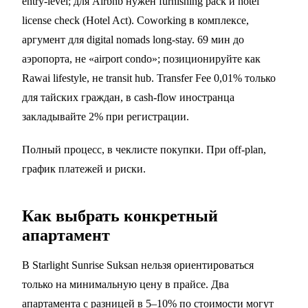
entry-level; для Airbnb нужен furnishing pack и hotel
license check (
Hotel Act
). Coworking в комплексе,
аргумент для digital nomads long-stay. 69 мин до
аэропорта, не «airport condo»; позиционируйте как
Rawai lifestyle, не transit hub. Transfer Fee 0,01% только
для тайских граждан, в cash-flow иностранца
закладывайте 2% при регистрации.
Полный процесс, в
чеклисте покупки
. При off-plan,
график платежей и риски
.
Как выбрать конкретный
апартамент
В Starlight Sunrise Suksan нельзя ориентироваться
только на минимальную цену в прайсе. Два
апартамента с разницей в 5–10% по стоимости могут