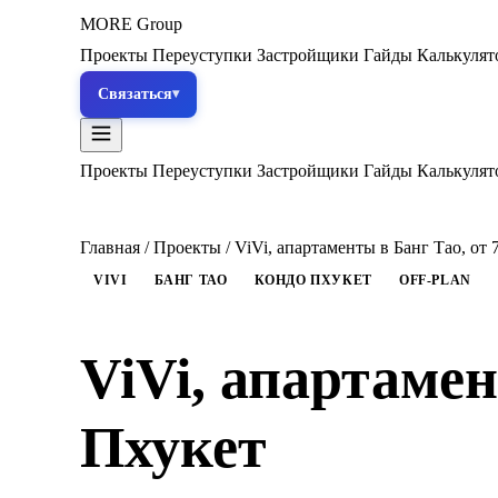
MORE
Group
Проекты
Переуступки
Застройщики
Гайды
Калькуля
Связаться
Проекты
Переуступки
Застройщики
Гайды
Калькуля
Главная
/
Проекты
/
ViVi, апартаменты в Банг Тао, от 7
VIVI
БАНГ ТАО
КОНДО ПХУКЕТ
OFF-PLAN
ViVi, апартамен
Пхукет