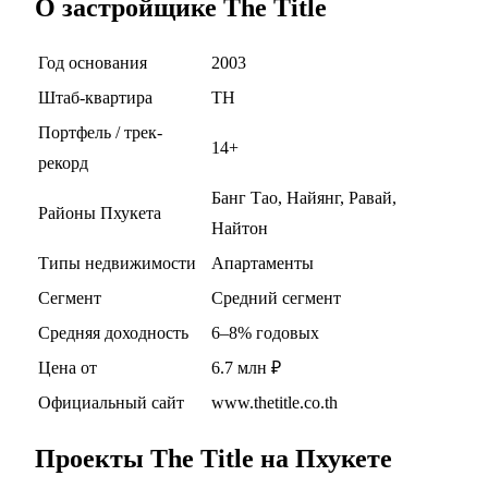
О застройщике The Title
Год основания
2003
Штаб-квартира
TH
Портфель / трек-
14+
рекорд
Банг Тао, Найянг, Равай,
Районы Пхукета
Найтон
Типы недвижимости
Апартаменты
Сегмент
Средний сегмент
Средняя доходность
6–8% годовых
Цена от
6.7 млн ₽
Официальный сайт
www.thetitle.co.th
Проекты The Title на Пхукете