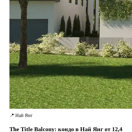
📍 Най Янг
The Title Balcony: кондо в Най Янг от 12,4