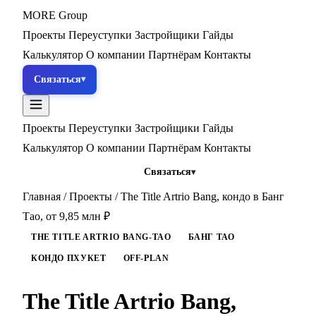
MORE
Group
Проекты
Переуступки
Застройщики
Гайды
Калькулятор
О компании
Партнёрам
Контакты
Связаться
Проекты
Переуступки
Застройщики
Гайды
Калькулятор
О компании
Партнёрам
Контакты
Связаться
Главная
/
Проекты
/
The Title Artrio Bang, кондо в Банг
Тао, от 9,85 млн ₽
THE TITLE ARTRIO BANG-TAO
БАНГ ТАО
КОНДО ПХУКЕТ
OFF-PLAN
The Title Artrio Bang,