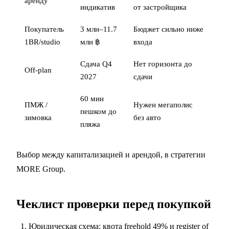
аренду
индикатив
от застройщика
Покупатель
3 млн–11.7
Бюджет сильно ниже
1BR/studio
млн ฿
входа
Сдача Q4
Нет горизонта до
Off-plan
2027
сдачи
60 мин
ПМЖ /
Нужен мегаполис
пешком до
зимовка
без авто
пляжа
Выбор между капитализацией и арендой, в
стратегии
MORE Group
.
Чеклист проверки перед покупкой
Юридическая схема: квота freehold 49% и register of