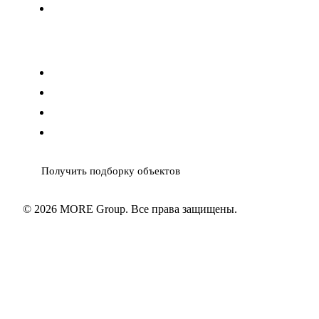
Кондо до 10 млн ₽
Контакты
info@moregroup.estate
MAX
Telegram
WhatsApp
Получить подборку объектов
© 2026 MORE Group. Все права защищены.
Политика ПД
Согласие ПД
Cookies
Карта сайта
XML
sitemap