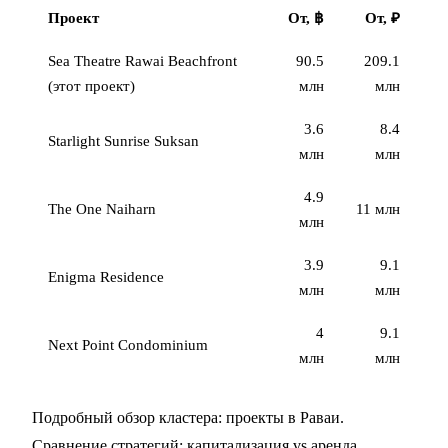
Проект
От, ฿
От, ₽
Sea Theatre Rawai Beachfront
90.5
209.1
(этот проект)
млн
млн
3.6
8.4
Starlight Sunrise Suksan
млн
млн
4.9
The One Naiharn
11 млн
млн
3.9
9.1
Enigma Residence
млн
млн
4
9.1
Next Point Condominium
млн
млн
Подробный обзор кластера:
проекты в Раваи
.
Сравнение стратегий:
капитализация vs аренда
.