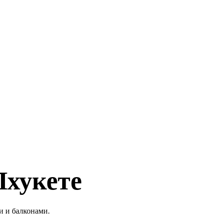
Пхукете
и и балконами.