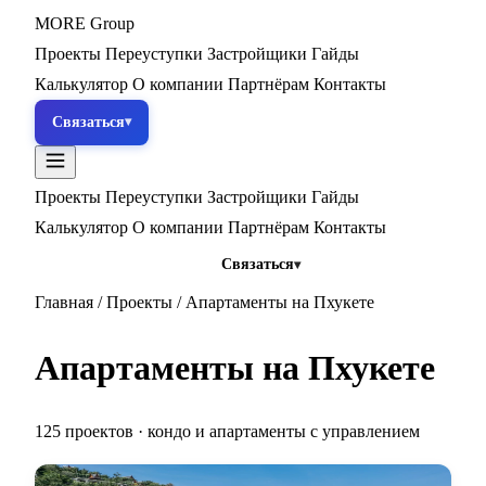
MORE
Group
Проекты
Переуступки
Застройщики
Гайды
Калькулятор
О компании
Партнёрам
Контакты
Связаться
Проекты
Переуступки
Застройщики
Гайды
Калькулятор
О компании
Партнёрам
Контакты
Связаться
Главная
/
Проекты
/
Апартаменты на Пхукете
Апартаменты на Пхукете
125 проектов · кондо и апартаменты с управлением